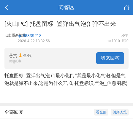
问答区
[火山PC]
托盘图标_置弹出气泡() 弹不出来
点击重新加载
qq86339218
楼主
2026-4-22 13:32:56
1010
0
1
悬赏
金钱
我来回答
未解决
托盘图标_置弹出气泡 ("[最小化]", "我是最小化气泡,但是气
泡就是弹不出来,这是为什么?", 0, 托盘标识.气泡_信息图标)
全部回复
看全部
倒序浏览