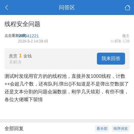
问答区
线程安全问题
点击重新加载
VIP041221
楼主
2026-5-2 14:39:45
878
0
1
悬赏
金钱
我来回答
未解决
测试时发现用官方的的线程池，直接并发1000线程，计数
++会超几个数，还有队列.弹出()不知道是不是弹出空数据了
还是文本分割的问题会漏数据，刚学几天炫彩，有些不懂，
各位大佬嘴下留情
全部回复
看全部
倒序浏览