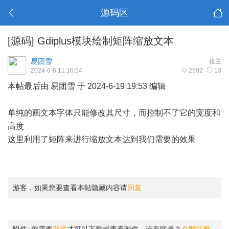
源码区
[源码]
Gdiplus模块绘制矩阵缩放文本
易团雪
楼主
2024-6-6 11:16:54
2592
13
本帖最后由 易团雪 于 2024-6-19 19:53 编辑
单纯的画文本字体只能修改其尺寸，而控制不了它的宽度和
高度
这里利用了矩阵来进行缩放文本达到我们需要的效果
游客，如果您要查看本帖隐藏内容请
回复