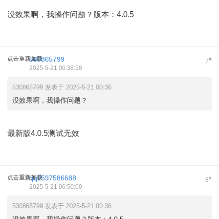
没效果啊，我操作问题？版本：4.0.5
点击重新加载
530865799
#
7
2025-5-21 00:38:58
530865799 发表于 2025-5-21 00:36
没效果啊，我操作问题？
最新版4.0.5测试无效
点击重新加载
qq2597586688
#
8
2025-5-21 06:50:00
530865799 发表于 2025-5-21 00:36