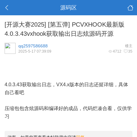
源码区
[开源大赛2025]
[第五弹] PCVXHOOK最新版
4.0.3.43vxhook获取输出日志炫源码开源
qq2597586688
楼主
2025-5-17 07:39:09
4712
35
4.0.3.43获取输出日志，VX4.x版本的日志还挺详细，具体
自己看吧
压缩包包含炫源码和编译好的成品，代码烂凑合看，仅供学
习