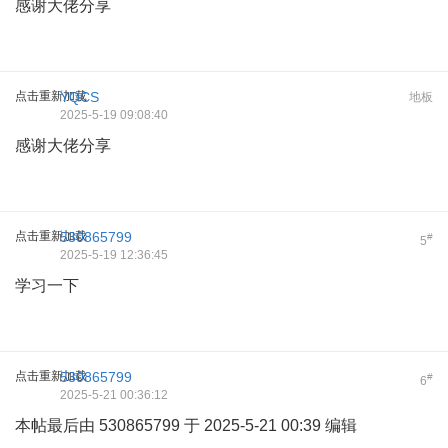
感谢大佬分享
点击重新加载
YQCS
地板
2025-5-19 09:08:40
感谢大佬分享
点击重新加载
530865799
#
5
2025-5-19 12:36:45
学习一下
点击重新加载
530865799
#
6
2025-5-21 00:36:12
本帖最后由 530865799 于 2025-5-21 00:39 编辑