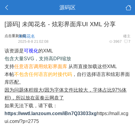
源码区
[源码]
未闻花名 - 炫彩界面库UI XML 分享
点击重新加载
未闻花名
楼主
2025-8-8 21:02:08
3967
7
该资源是
可视化
的XML
包含大量SVG，支持高DPI缩放
支持
任意语言调用炫彩界面库
从而直接加载这些XML
本帖
不包含任何语言的对接代码
，自行选择语言和炫彩界面
库匹配。
因为问题体积很大(因为字体文件比较大，字体占比97%体
积)，所以放在蓝奏云网盘了
如果无法下载，请下载：
https://wwtl.lanzoum.com/iBn7Q33033xg
https://mall.xcg
ui.com/?p=2775