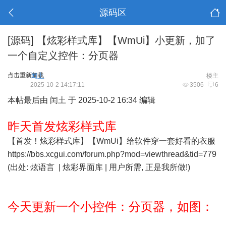
源码区
[源码]
【炫彩样式库】【WmUi】小更新，加了
一个自定义控件：分页器
点击重新加载
闰土
楼主
2025-10-2 14:17:11
3506
6
本帖最后由 闰土 于 2025-10-2 16:34 编辑
昨天首发炫彩样式库
【首发！炫彩样式库】【WmUi】给软件穿一套好看的衣服
https://bbs.xcgui.com/forum.php?mod=viewthread&tid=779
(出处: 炫语言 | 炫彩界面库 | 用户所需, 正是我所做!)
今天更新一个小控件：分页器，如图：