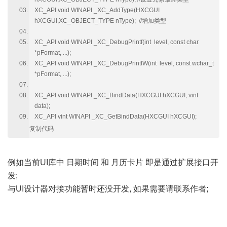
XC_API void WINAPI _XC_AddType(HXCGUI
hXCGUI,XC_OBJECT_TYPE nType); //增加类型
XC_API void WINAPI _XC_DebugPrintf(int level, const char
*pFormat, ...);
XC_API void WINAPI _XC_DebugPrintfW(int level, const wchar_t
*pFormat, ...);
XC_API void WINAPI _XC_BindData(HXCGUI hXCGUI, vint
data);
XC_API vint WINAPI _XC_GetBindData(HXCGUI hXCGUI);
复制代码
例如当前UI库中 日期时间 和 月历卡片 即是通过扩展接口开
发;
与UI设计器对接功能暂时还没开发, 如果需要请联系作者;