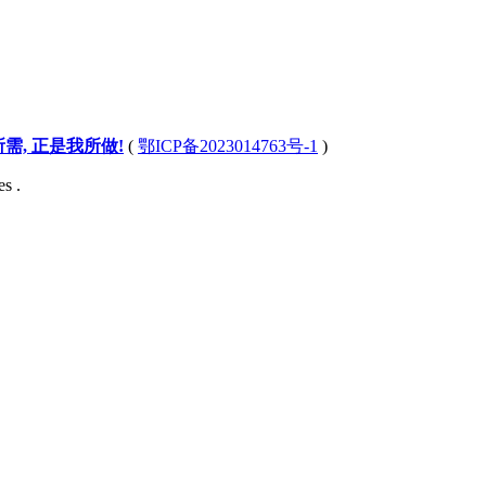
所需, 正是我所做!
(
鄂ICP备2023014763号-1
)
s .