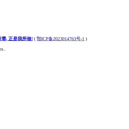
所需, 正是我所做!
(
鄂ICP备2023014763号-1
)
s .