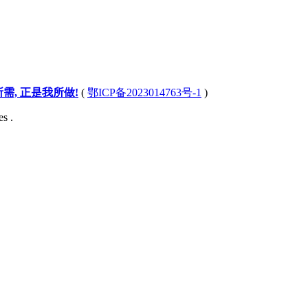
所需, 正是我所做!
(
鄂ICP备2023014763号-1
)
s .