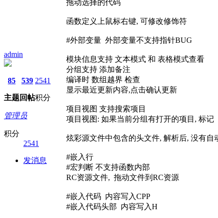
拖动选择的代码
函数定义上鼠标右键, 可修改修饰符
#外部变量 外部变量不支持指针BUG
admin
模块信息支持 文本模式 和 表格模式查看
分组支持 添加备注
编译时 数组越界 检查
85
539
2541
显示最近更新内容,点击确认更新
主题
回帖
积分
项目视图 支持搜索项目
管理员
项目视图: 如果当前分组有打开的项目, 标记
积分
炫彩源文件中包含的头文件, 解析后, 没有自
2541
#嵌入行
发消息
#宏判断 不支持函数内部
RC资源文件, 拖动文件到RC资源
#嵌入代码 内容写入CPP
#嵌入代码头部 内容写入H