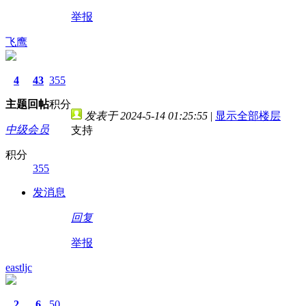
举报
飞鹰
4
43
355
主题
回帖
积分
发表于 2024-5-14 01:25:55
|
显示全部楼层
中级会员
支持
积分
355
发消息
回复
举报
eastljc
2
6
50