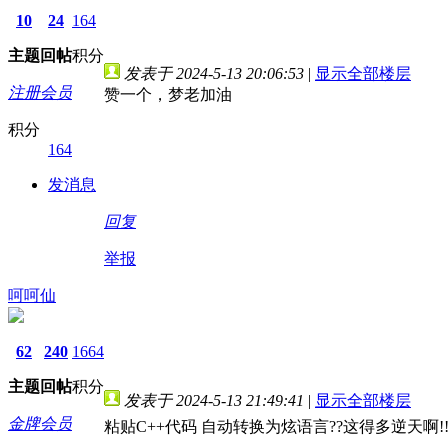
10
24
164
主题
回帖
积分
发表于 2024-5-13 20:06:53
|
显示全部楼层
注册会员
赞一个，梦老加油
积分
164
发消息
回复
举报
呵呵仙
62
240
1664
主题
回帖
积分
发表于 2024-5-13 21:49:41
|
显示全部楼层
金牌会员
粘贴C++代码 自动转换为炫语言??这得多逆天啊!!