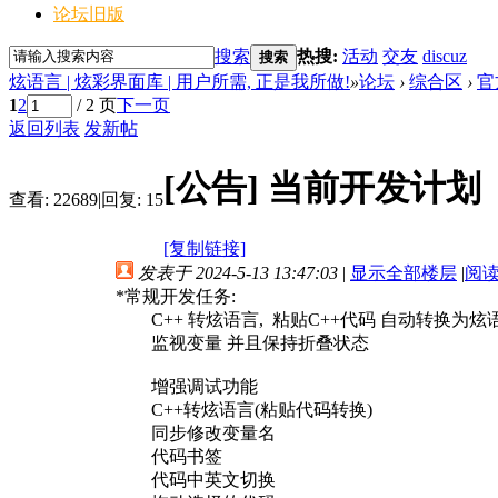
论坛旧版
搜索
热搜:
活动
交友
discuz
搜索
炫语言 | 炫彩界面库 | 用户所需, 正是我所做!
»
论坛
›
综合区
›
官
1
2
/ 2 页
下一页
返回列表
发新帖
[公告]
当前开发计划
查看:
22689
|
回复:
15
[复制链接]
发表于 2024-5-13 13:47:03
|
显示全部楼层
|
阅
*常规开发任务:
C++ 转炫语言, 粘贴C++代码 自动转换为炫
监视变量 并且保持折叠状态
增强调试功能
C++转炫语言(粘贴代码转换)
同步修改变量名
代码书签
代码中英文切换