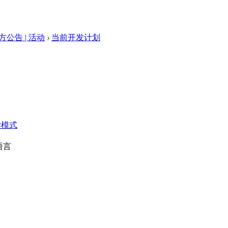
方公告 | 活动
›
当前开发计划
读模式
语言