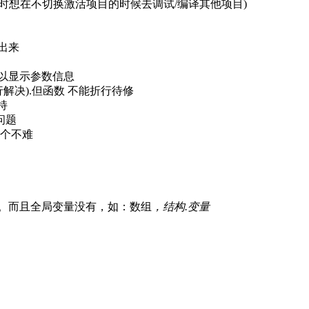
有时想在不切换激活项目的时候去调试/编译其他项目)
出来
可以显示参数信息
行解决).但函数 不能折行待修
持
问题
这个不难
值。而且全局变量没有，如：数组
，结构.变量