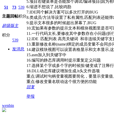
5.项目右键菜单是否能加个调试/编译项目(因为
6.缩进不想说了,比较鸡肋
51
73
539
7.IDE同个解决方案可以多次打开的BUG
主题
回帖
积分
8.类成员/方法等设置了私有属性,匹配列表还能弹
9.提示文本很多的时候超出屏幕了,BUG
超级版主
10.宏如果有参数的提示文本和模块视图里是否
11.一行代码太长,要修改其中参数存在小问题(折
积分
12.IDE 匹配列表 高亮关键词 和非连续关键字支
539
13.重新修改名称(name)绑定的成员变量不会同步
发消息
14.建议模块视图可以设置表格显示和文本显示,
15.asm加入到关键字中
16.编写的静态库调用时提示重复定义问题
17.选择某个字或多个字的时候按/健变成了注释行
18.DLL动态库建议增加生成.h头文件选项
重点:调试时句柄变量视图要简化，要显示变量
重点:修改变量名联动这个很方便的功能
回复
举报
wenbin