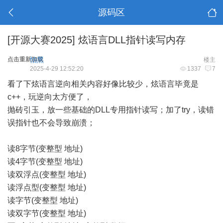
源码区
[开源大赛2025]
炫语言DLL指针读写内存
点击重新加载
怕黑
楼主
2025-4-29 12:52:20
1337
7
看了下炫语言逆向相关内容好像比较少，炫语言毕竟是
c++，玩逆向太方便了，
抛砖引玉，放一些基础的DLL专用指针读写；加了try，读错
误指针也不会导致崩溃；
读8字节(变整型 地址)
读4字节(变整型 地址)
读双浮点(变整型 地址)
读浮点型(变整型 地址)
读字节(变整型 地址)
读双字节(变整型 地址)