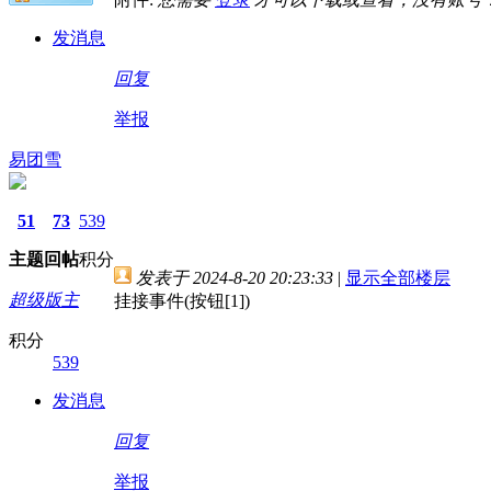
发消息
回复
举报
易团雪
51
73
539
主题
回帖
积分
发表于 2024-8-20 20:23:33
|
显示全部楼层
超级版主
挂接事件(按钮[1])
积分
539
发消息
回复
举报