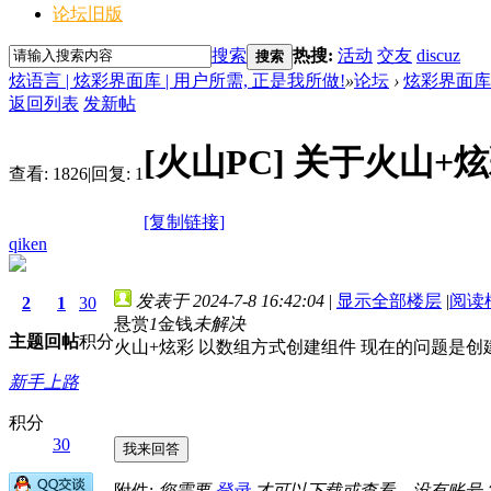
论坛旧版
搜索
热搜:
活动
交友
discuz
搜索
炫语言 | 炫彩界面库 | 用户所需, 正是我所做!
»
论坛
›
炫彩界面库 
返回列表
发新帖
[火山PC]
关于火山+炫
查看:
1826
|
回复:
1
[复制链接]
qiken
发表于 2024-7-8 16:42:04
|
显示全部楼层
|
阅读
2
1
30
悬赏
1
金钱
未解决
主题
回帖
积分
火山+炫彩 以数组方式创建组件 现在的问题是
新手上路
积分
30
我来回答
附件:
您需要
登录
才可以下载或查看，没有账号